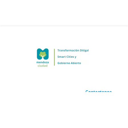
Contactanos
Desarrollado por
Andino
con
CKAN
Versión: 2.6.3