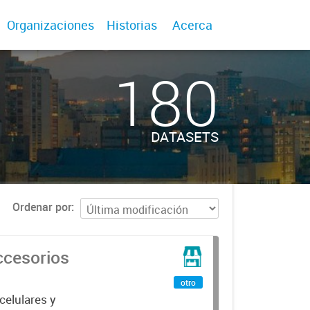
Organizaciones
Historias
Acerca
180
DATASETS
Ordenar por
ccesorios
otro
celulares y