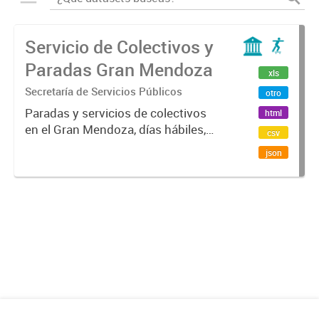
Servicio de Colectivos y
Paradas Gran Mendoza
xls
Secretaría de Servicios Públicos
otro
Paradas y servicios de colectivos
html
en el Gran Mendoza, días hábiles,
csv
domingos y feriados.
json