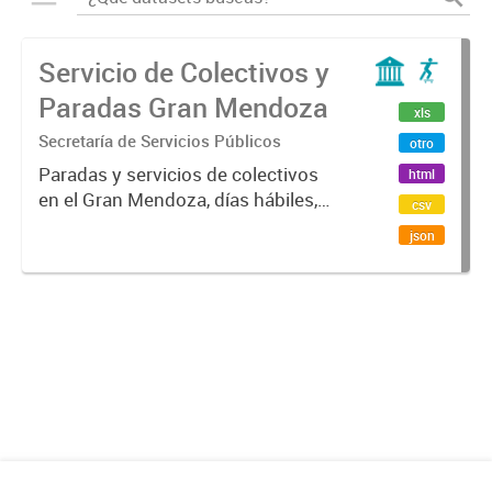
Servicio de Colectivos y
Paradas Gran Mendoza
xls
Secretaría de Servicios Públicos
otro
Paradas y servicios de colectivos
html
en el Gran Mendoza, días hábiles,
csv
domingos y feriados.
json