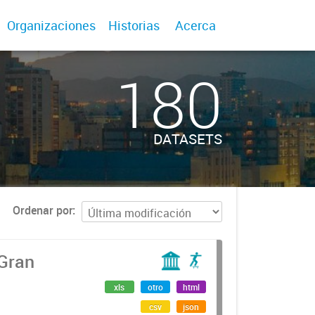
Organizaciones
Historias
Acerca
180
DATASETS
Ordenar por
 Gran
xls
otro
html
csv
json