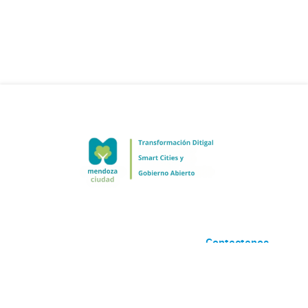
Contactanos
Desarrollado por
Andino
con
CKAN
Versión: 2.6.3