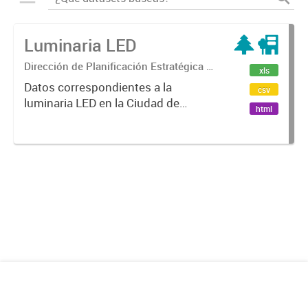
Luminaria LED
Dirección de Planificación Estratégica y
xls
Gobierno Abierto
Datos correspondientes a la
csv
luminaria LED en la Ciudad de
html
Mendoza.