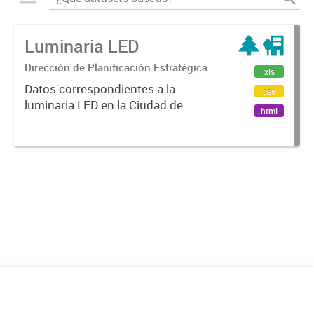
Luminaria LED
Dirección de Planificación Estratégica y
xls
Gobierno Abierto
Datos correspondientes a la
csv
luminaria LED en la Ciudad de
html
Mendoza.