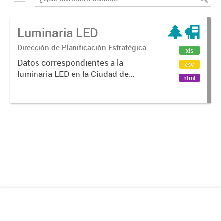
Luminaria LED
Dirección de Planificación Estratégica y
xls
Gobierno Abierto
Datos correspondientes a la
csv
luminaria LED en la Ciudad de
html
Mendoza.