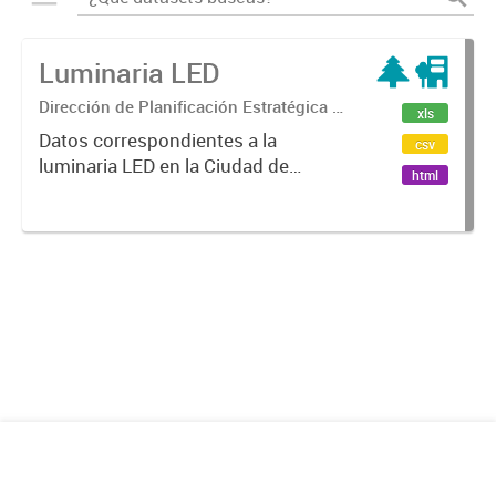
Luminaria LED
Dirección de Planificación Estratégica y
xls
Gobierno Abierto
Datos correspondientes a la
csv
luminaria LED en la Ciudad de
html
Mendoza.