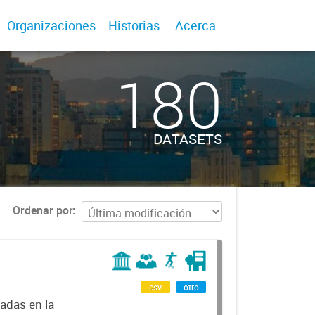
Organizaciones
Historias
Acerca
180
DATASETS
Ordenar por
csv
otro
adas en la